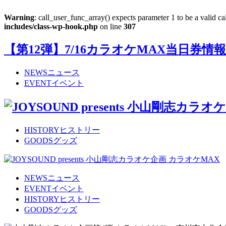
Warning
: call_user_func_array() expects parameter 1 to be a valid c
includes/class-wp-hook.php
on line
307
【第12弾】7/16カラオケMAX当日券情報
NEWS
ニュース
EVENT
イベント
HISTORY
ヒストリー
GOODS
グッズ
NEWS
ニュース
EVENT
イベント
HISTORY
ヒストリー
GOODS
グッズ