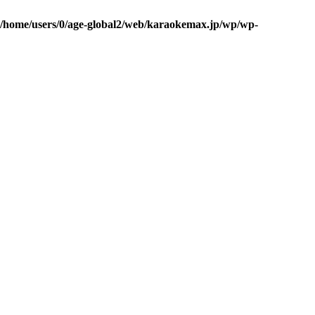
/home/users/0/age-global2/web/karaokemax.jp/wp/wp-