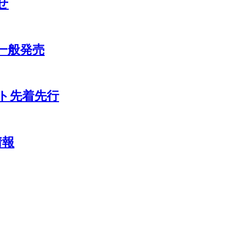
せ
ト一般発売
ット先着先行
情報
r.jp