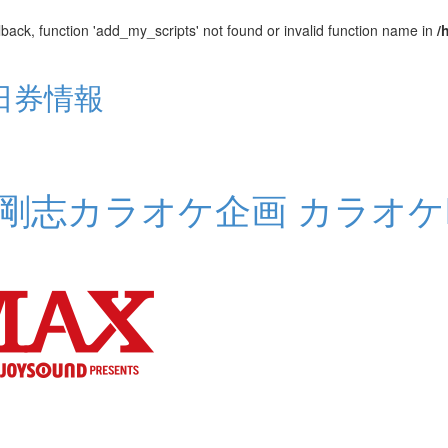
lback, function 'add_my_scripts' not found or invalid function name in
/
当日券情報