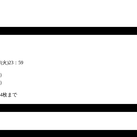
17(火)23：59
込）
込）
4枚まで