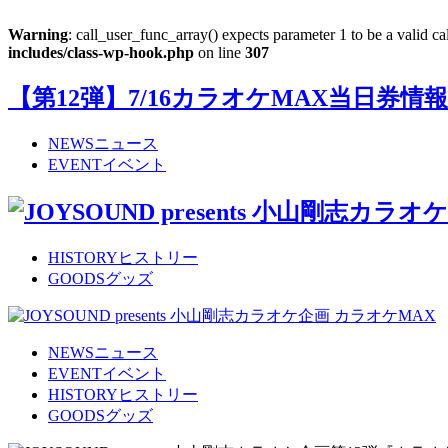
Warning
: call_user_func_array() expects parameter 1 to be a valid c
includes/class-wp-hook.php
on line
307
【第12弾】7/16カラオケMAX当日券情報
NEWS
ニュース
EVENT
イベント
HISTORY
ヒストリー
GOODS
グッズ
NEWS
ニュース
EVENT
イベント
HISTORY
ヒストリー
GOODS
グッズ