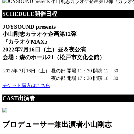
SCHEDULE
開催日程
JOYSOUND presents
小山剛志カラオケ企画第12弾
『カラオケMAX』
2022年7月16日（土）昼＆夜公演
会場：森のホール21（松戸市文化会館）
2022年
7月16日（土）
昼の部
開場 11：30
開演 12：30
夜の部
開場 17：30
開演 18：30
チケット購入はこちら
CAST
出演者
プロデューサー兼出演者
小山剛志