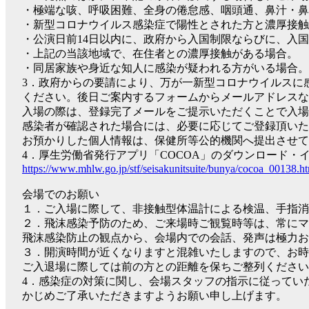
・極端な咳、呼吸困難、全身の倦怠感、咽頭通、鼻汁・鼻
・新型コロナウイルス感染症で陽性とされた方と濃厚接触
・公演日前14日以内に、政府から入国制限ならびに、入
・上記の当該地域で、在住者との濃厚接触がある場合。
・同居家族や身近な知人に感染が疑われる方がいる場合。
3．政府からの要請により、万が一新型コロナウイルスに
ください。後日ご案内するフォームからメールアドレスな
入場の際は、登録完了メールをご提示いただくことで入場
感染者が確認された場合には、必要に応じてご登録頂い
お預かりした個人情報は、保健所等公的機関へ提出させて
4．厚生労働省発行アプリ「COCOA」のダウンロード・
https://www.mhlw.go.jp/stf/seisakunitsuite/bunya/cocoa_00138.h
会場でのお願い
１．ご入場に際して、非接触型体温計による検温、手指消
２．飛沫感染予防のため、ご来場時ご観覧時等は、常にマ
飛沫感染防止の観点から、会場内での会話、発声は極力
３．開演時間が近くなりますと混雑いたしますので、お時
ご入退場に際しては前の方との距離を保ちご整列ください
4．感染症の対策に関し、会場スタッフの指示に従ってい
かじめご了承いただきますようお願い申し上げます。