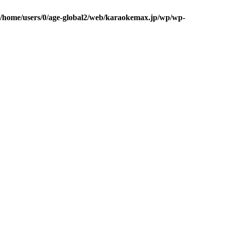
/home/users/0/age-global2/web/karaokemax.jp/wp/wp-