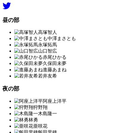
昼の部
高塚智人
中澤まさとも
永塚拓馬
山口智広
赤尾ひかる
久保田未夢
進藤あまね
若井友希
夜の部
阿座上洋平
狩野翔
木島隆一
林勇
亜咲花
飯田里穂