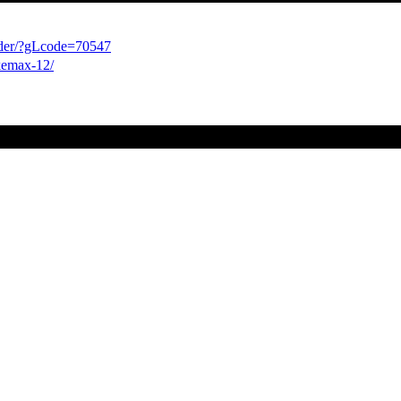
order/?gLcode=70547
okemax-12/