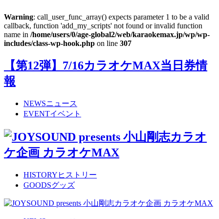
Warning
: call_user_func_array() expects parameter 1 to be a valid
callback, function 'add_my_scripts' not found or invalid function
name in
/home/users/0/age-global2/web/karaokemax.jp/wp/wp-
includes/class-wp-hook.php
on line
307
【第12弾】7/16カラオケMAX当日券情
報
NEWS
ニュース
EVENT
イベント
HISTORY
ヒストリー
GOODS
グッズ