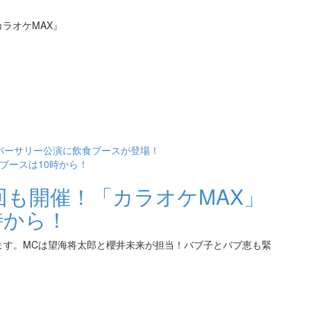
『カラオケMAX』
バーサリー公演に飲食ブースが登場！
Dブースは10時から！
回も開催！「カラオケMAX」
時から！
たします。MCは望海将太郎と櫻井未来が担当！バブ子とバブ恵も緊