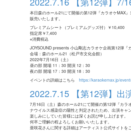
2022.7.16
【第12弾】7/
本日森のホール21にて開催の第12弾『カラオケMAX』
販売いたします。
プレミアムシート（プレミアムグッズ付）￥10,400
指定席￥7,400
※消費税込
JOYSOUND presents 小山剛志カラオケ企画第12弾
会場：森のホール21（松戸市文化会館）
2022年7月16日（土）
昼の部 開場 11：30 開演 12：30
夜の部 開場 17：30 開演 18：30
イベントの詳細はこちら
https://karaokemax.jp/event
2022.7.15
【第12弾】
7月16日（土）森のホール21にて開催の第12弾『カ
ナウイルス感染症の陽性と判定されたため、出演キャ
楽しみにしていた皆様には深くお詫び申し上げます。
何卒ご理解の程よろしくお願いいたします。
亜咲花さんに関する詳細はアーティスト公式サイトを