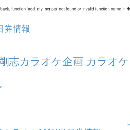
lback, function 'add_my_scripts' not found or invalid function name in
/
当日券情報
T