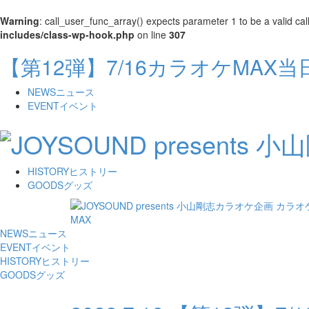
Warning
: call_user_func_array() expects parameter 1 to be a valid cal
includes/class-wp-hook.php
on line
307
【第12弾】7/16カラオケMAX
NEWS
ニュース
EVENT
イベント
HISTORY
ヒストリー
GOODS
グッズ
NEWS
ニュース
EVENT
イベント
HISTORY
ヒストリー
GOODS
グッズ