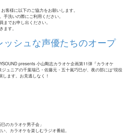
、お客様に以下のご協力をお願いします。
す。手洗いの際にご利用ください。
員までお申し出ください。
きます。
フレッシュな声優たちのオープ
OUND presents 小山剛志カラオケ企画第11弾『カラオケ
泉ジュニアの千葉瑞己・佐藤元・五十嵐巧巳が、夜の部には“現役
演します。お見逃しなく！
巧巳のカラオケ男子会」
歌い、カラオケを楽しむラジオ番組。