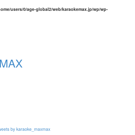
home/users/0/age-global2/web/karaokemax.jp/wp/wp-
weets by karaoke_maxmax