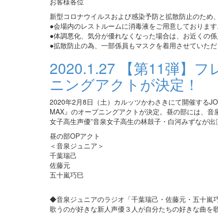
お客様各位
新型コロナウイルスおよび感染予防と拡散防止のため
●会場内のレストルームに消毒液をご用意しておりま
●体調悪化、気分が優れなくなった場合は、お近くの係
●拡散防止の為、一部係員もマスクを着用させていただ
2020.1.27
【第11弾】
ニングアクトが決定！
2020年2月8日（土）カルッツかわさきにて開催するJOYS
MAX』のオープニングアクトが決定。昼の部には、音
女子高生声優”音泉女子高生の林鼓子・白河みずなが出
昼の部OPアクト
＜音泉ジュニア＞
千葉瑞己
佐藤元
五十嵐巧巳
◆音泉ジュニアのラジオ「千葉瑞己・佐藤元・五十嵐
歌うのが好きな新人声優３人が自分たちの好きな曲を