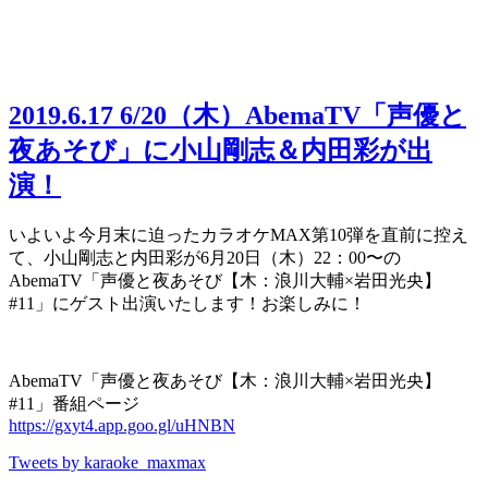
2019.6.17
6/20（木）AbemaTV「声優と
夜あそび」に小山剛志＆内田彩が出
演！
いよいよ今月末に迫ったカラオケMAX第10弾を直前に控え
て、小山剛志と内田彩が6月20日（木）22：00〜の
AbemaTV「声優と夜あそび【木：浪川大輔×岩田光央】
#11」にゲスト出演いたします！お楽しみに！
AbemaTV「声優と夜あそび【木：浪川大輔×岩田光央】
#11」番組ページ
https://gxyt4.app.goo.gl/uHNBN
Tweets by karaoke_maxmax