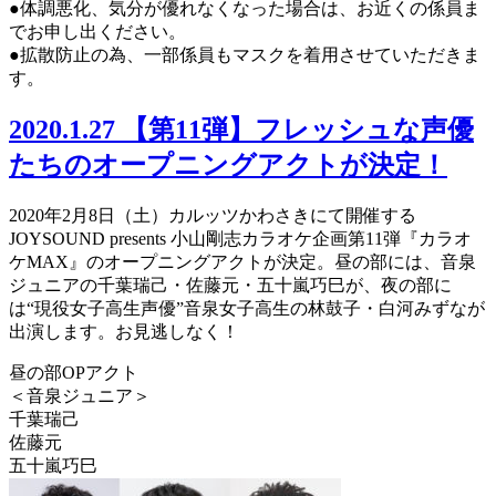
●体調悪化、気分が優れなくなった場合は、お近くの係員ま
でお申し出ください。
●拡散防止の為、一部係員もマスクを着用させていただきま
す。
2020.1.27
【第11弾】フレッシュな声優
たちのオープニングアクトが決定！
2020年2月8日（土）カルッツかわさきにて開催する
JOYSOUND presents 小山剛志カラオケ企画第11弾『カラオ
ケMAX』のオープニングアクトが決定。昼の部には、音泉
ジュニアの千葉瑞己・佐藤元・五十嵐巧巳が、夜の部に
は“現役女子高生声優”音泉女子高生の林鼓子・白河みずなが
出演します。お見逃しなく！
昼の部OPアクト
＜音泉ジュニア＞
千葉瑞己
佐藤元
五十嵐巧巳