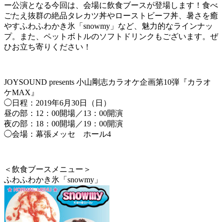
ー公演となる今回は、会場に飲食ブースが登場します！食べ
ごたえ抜群の絶品タレカツ丼やローストビーフ丼、暑さを癒
やすふわふわかき氷「snowmy」など、魅力的なラインナッ
プ。また、ペットボトルのソフトドリンクもございます。ぜ
ひお立ち寄りください！
JOYSOUND presents 小山剛志カラオケ企画第10弾『カラオ
ケMAX』
◯日程：2019年6月30日（日）
昼の部：12：00開場／13：00開演
夜の部：18：00開場／19：00開演
◯会場：幕張メッセ ホール4
＜飲食ブースメニュー＞
ふわふわかき氷「snowmy」