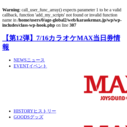
Warning
: call_user_func_array() expects parameter 1 to be a valid
callback, function 'add_my_scripts' not found or invalid function
name in
/home/users/0/age-global2/web/karaokemax.jp/wp/wp-
includes/class-wp-hook.php
on line
307
【第12弾】7/16カラオケMAX当日券情
報
NEWS
ニュース
EVENT
イベント
HISTORY
ヒストリー
GOODS
グッズ