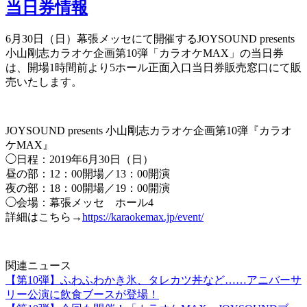
当日券情報
6月30日（日）幕張メッセにて開催するJOYSOUND presents
小山剛志カラオケ企画第10弾「カラオケMAX」の当日券
は、開場1時間前より5ホール正面入口当日券販売窓口にて販
売いたします。
JOYSOUND presents 小山剛志カラオケ企画第10弾『カラオ
ケMAX』
◯日程：2019年6月30日（日）
昼の部：12：00開場／13：00開演
夜の部：18：00開場／19：00開演
◯会場：幕張メッセ ホール4
詳細はこちら→
https://karaokemax.jp/event/
関連ニュース
【第10弾】ふわふわかき氷、タレカツ丼など……アニバーサ
リー公演に飲食ブースが登場！